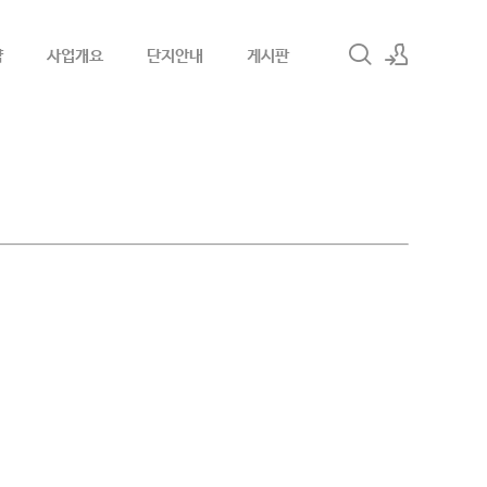
약
사업개요
단지안내
게시판
로그인
회원가입